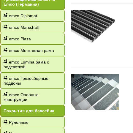
Emco (Германия)
emco Diplomat
emco Marschall
emco Plaza
emco Монтажная рама
emco Lumina рама с
подсветкой
emco Грязесборные
поддоны
emco Опорные
конструкции
Покрытия для бассейна
Рулонные