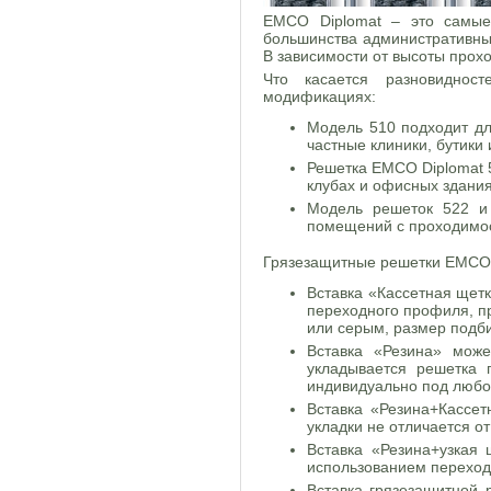
EMCO Diplomat – это самые
большинства административных
В зависимости от высоты прохо
Что касается разновиднос
модификациях:
Модель 510 подходит дл
частные клиники, бутики
Решетка EMCO Diplomat 
клубах и офисных здания
Модель решеток 522 и 
помещений с проходимост
Грязезащитные решетки EMCO 
Вставка «Кассетная щет
переходного профиля, пр
или серым, размер подб
Вставка «Резина» може
укладывается решетка 
индивидуально под люб
Вставка «Резина+Кассет
укладки не отличается о
Вставка «Резина+узкая
использованием переходн
Вставка грязезащитной 