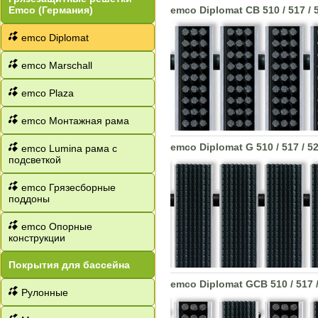
Emco (Германия)
emco Diplomat CB 510 / 517 / 
emco Diplomat
emco Marschall
emco Plaza
emco Монтажная рама
emco Diplomat G 510 / 517 / 52
emco Lumina рама с
подсветкой
emco Грязесборные
поддоны
emco Опорные
конструкции
Покрытия для бассейна
emco Diplomat GCB 510 / 517 /
Рулонные