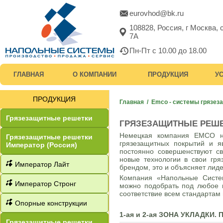
eurovhod@bk.ru
108828, Россия, г Москва,
7А
Пн-Пт с 10.00 до 18.00
ГЛАВНАЯ
О КОМПАНИИ
ПРОДУКЦИЯ
У
ПРОДУКЦИЯ
Главная
/
Emco - системы грязез
Грязезащитные решетки
ГРЯЗЕЗАЩИТНЫЕ РЕШЕ
Немецкая компания EMCO на
Грязезащитные решетки
грязезащитных покрытий и я
Император (Россия)
постоянно совершенствуют св
новые технологии в свои гря
Император Лайт
брендом, это и объясняет лид
Компания «Напольные Систе
Император Стронг
можно подобрать под любое п
соответствие всем стандартам
Опорные конструкции
1-ая и 2-ая ЗОНА УКЛАДКИ. 
Грязезащитные решетки